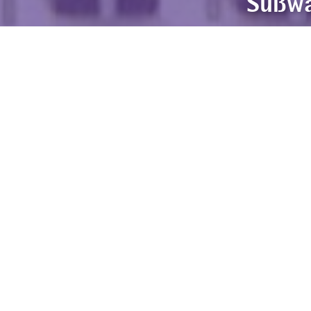
Süßwa
Die Bi-Ber GmbH & Co. Engineering KG bli
Jahr 1997 hat sich Bi-Ber als leistungsst
Bildverarbeitung etabliert.
Wir gingen von Beginn an mit dem Anspru
bieten wir aufgabenspezifische plattform
Wir stellen uns Ihrer Herausforderung und
Bildverarbeitung.
Bi-Ber ist Mitglied des VDMA Robotik+Aut
9001:2008 zertifiziert, seit 2017 nach D