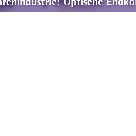
renindustrie: Optische Endkon
ckt auf mehr als 25 Jahre erfolgreiche Firmengeschich
arker Partner bei der Lösung kundenspezifischer Proble
ch an den Start, hochwertige kundenspezifische Visi
variable Systemintegration für optische Prüf- und Me
 liefern innovative Lösungen für individuelle Aufgabe
omation, Fachgruppe Industrielle Bildverarbeitung. S
IN EN ISO 9001:2015.