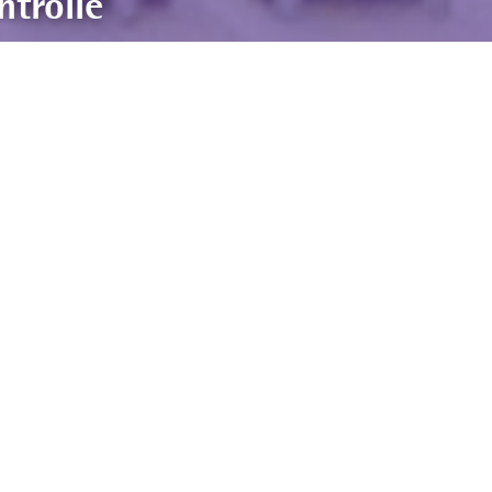
trolle
te zurück. Seit der initialen Gründung im
mstellungen der Industriellen
on-Systeme zu entwickeln. Als Systemhaus
ssaufgaben.
nstellungen im Bereich der Industriellen
eit 2012 sind wir nach DIN EN ISO