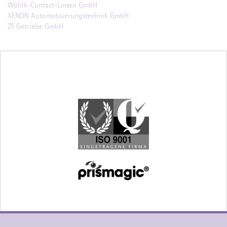
Wöhlk-Contact-Linsen GmbH
XENON Automatisierungstechnik GmbH
ZF Getriebe GmbH