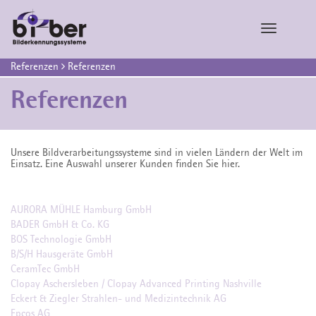
Toggle
navigatio
Referenzen
Referenzen
Referenzen
Unsere Bildverarbeitungssysteme sind in vielen Ländern der Welt im
Einsatz. Eine Auswahl unserer Kunden finden Sie hier.
AURORA MÜHLE Hamburg GmbH
BADER GmbH & Co. KG
BOS Technologie GmbH
B/S/H Hausgeräte GmbH
CeramTec GmbH
Clopay Aschersleben / Clopay Advanced Printing Nashville
Eckert & Ziegler Strahlen- und Medizintechnik AG
Epcos AG